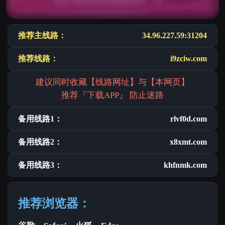
推荐主线路：
34.96.227.59:31204
推荐线路：
i9zciw.com
建议同时收藏【线路网址】与【本网页】
推荐『下载APP』 防止迷路
备用线路1：
rlvf0d.com
备用线路2：
x8xmt.com
备用线路3：
khfnmk.com
推荐浏览器：